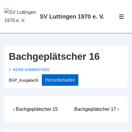
↓
Zum
SV Luttingen 1970 e. V.
ME
Inhalt
Bachgeplätscher 16
KEINE KOMMENTARE
Herunterladen
BGP_Ausgabe16
Beitragsnavigation
Vorheriger
Nächster
‹ Bachgeplätscher 15
Bachgeplätscher 17 ›
Beitrag
Beitrag
ist
ist