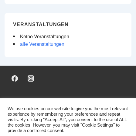
VERANSTALTUNGEN
Keine Veranstaltungen
alle Veranstaltungen
Footer-
Sponsoring & Marketing
Mitglied werden
Kontakt
Impressum & Datenschutz
We use cookies on our website to give you the most relevant
Menü
experience by remembering your preferences and repeat
visits. By clicking “Accept All”, you consent to the use of ALL
the cookies. However, you may visit "Cookie Settings" to
provide a controlled consent.