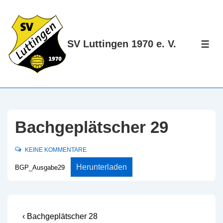
↓
Zum
Inhalt
SV Luttingen 1970 e. V.
ME
Bachgeplätscher 29
KEINE KOMMENTARE
Herunterladen
BGP_Ausgabe29
Beitragsnavigation
Vorheriger
‹ Bachgeplätscher 28