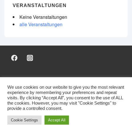
VERANSTALTUNGEN
Keine Veranstaltungen
alle Veranstaltungen
Footer-
Sponsoring & Marketing
Mitglied werden
Kontakt
Impressum & Datenschutz
We use cookies on our website to give you the most relevant
Menü
experience by remembering your preferences and repeat
visits. By clicking “Accept All”, you consent to the use of ALL
the cookies. However, you may visit "Cookie Settings" to
provide a controlled consent.
Copyright © 2026 SV Luttingen 1970 e. V.
Cookie Settings
Accept All