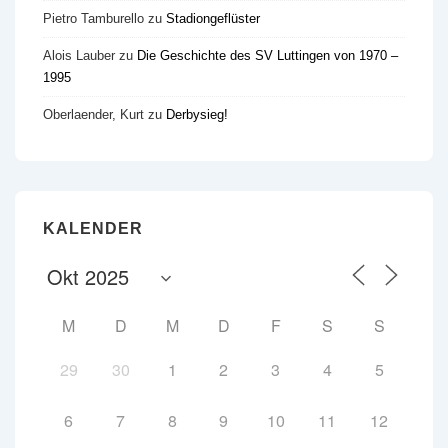
Pietro Tamburello
zu
Stadiongeflüster
Alois Lauber
zu
Die Geschichte des SV Luttingen von 1970 –
1995
Oberlaender, Kurt
zu
Derbysieg!
KALENDER
M
D
M
D
F
S
S
29
30
1
2
3
4
5
6
7
8
9
10
11
12