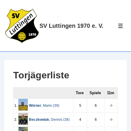
↓
Zum
Inhalt
SV Luttingen 1970 e. V.
ME
Torjägerliste
Tore
Spiele
11m
1.
Wörner
, Mario (
39
)
5
6
-/-
2.
Beczkowiak
, Dennis (
38
)
4
6
-/-