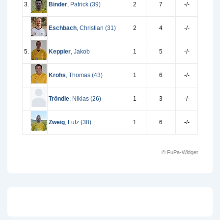
3.
Binder
, Patrick (
39
)
2
7
-/-
Eschbach
, Christian (
31
)
2
4
-/-
5.
Keppler
, Jakob
1
5
-/-
Krohs
, Thomas (
43
)
1
6
-/-
Tröndle
, Niklas (
26
)
1
3
-/-
Zweig
, Lutz (
38
)
1
6
-/-
© FuPa-Widget