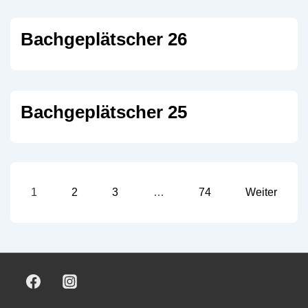
Bachgeplätscher 26
Bachgeplätscher 25
Seitennummerierung
1
2
3
…
74
Weiter
der
Beiträge