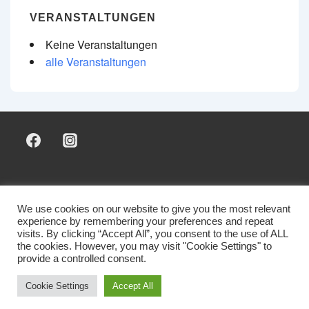
VERANSTALTUNGEN
Keine Veranstaltungen
alle Veranstaltungen
Footer-
Sponsoring & Marketing
Mitglied werden
Kontakt
Impressum & Datenschutz
We use cookies on our website to give you the most relevant
Menü
experience by remembering your preferences and repeat
visits. By clicking “Accept All”, you consent to the use of ALL
the cookies. However, you may visit "Cookie Settings" to
provide a controlled consent.
Copyright © 2026 SV Luttingen 1970 e. V.
Cookie Settings
Accept All