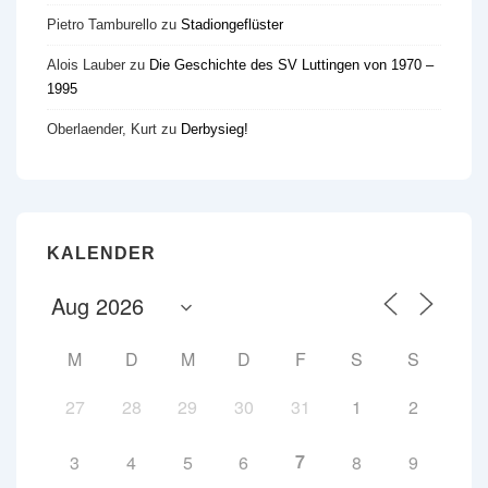
Pietro Tamburello
zu
Stadiongeflüster
Alois Lauber
zu
Die Geschichte des SV Luttingen von 1970 –
1995
Oberlaender, Kurt
zu
Derbysieg!
KALENDER
M
D
M
D
F
S
S
27
28
29
30
31
1
2
7
3
4
5
6
8
9