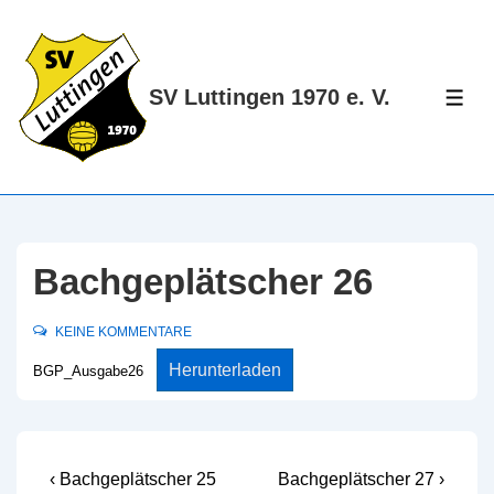
↓
Zum
Inhalt
SV Luttingen 1970 e. V.
ME
Bachgeplätscher 26
KEINE KOMMENTARE
Herunterladen
BGP_Ausgabe26
Beitragsnavigation
Vorheriger
Nächster
‹ Bachgeplätscher 25
Bachgeplätscher 27 ›