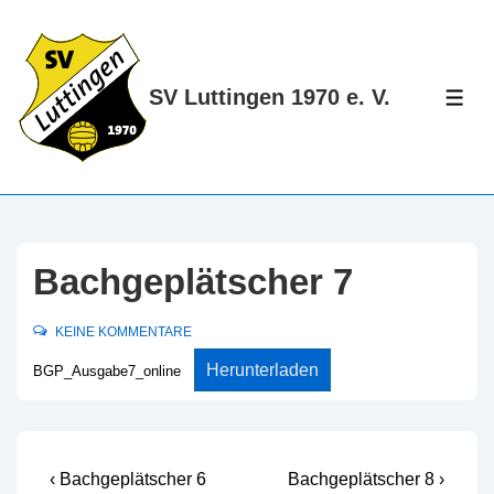
↓
Zum
Inhalt
SV Luttingen 1970 e. V.
ME
Bachgeplätscher 7
KEINE KOMMENTARE
Herunterladen
BGP_Ausgabe7_online
Beitragsnavigation
Vorheriger
Nächster
‹ Bachgeplätscher 6
Bachgeplätscher 8 ›