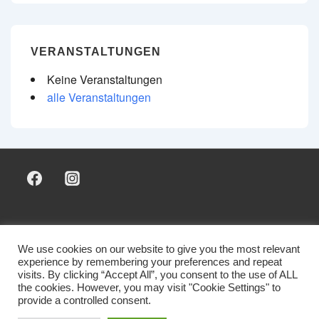
VERANSTALTUNGEN
Keine Veranstaltungen
alle Veranstaltungen
Footer-
Sponsoring & Marketing
Mitglied werden
Kontakt
Impressum & Datenschutz
We use cookies on our website to give you the most relevant
Menü
experience by remembering your preferences and repeat
visits. By clicking “Accept All”, you consent to the use of ALL
the cookies. However, you may visit "Cookie Settings" to
provide a controlled consent.
Copyright © 2026 SV Luttingen 1970 e. V.