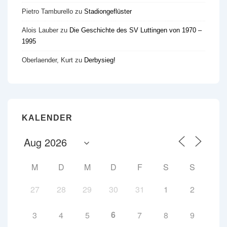
Pietro Tamburello
zu
Stadiongeflüster
Alois Lauber
zu
Die Geschichte des SV Luttingen von 1970 –
1995
Oberlaender, Kurt
zu
Derbysieg!
KALENDER
M
D
M
D
F
S
S
27
28
29
30
31
1
2
6
3
4
5
7
8
9