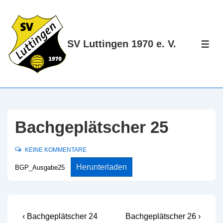
↓
Zum
Inhalt
SV Luttingen 1970 e. V.
ME
Bachgeplätscher 25
KEINE KOMMENTARE
Herunterladen
BGP_Ausgabe25
Beitragsnavigation
Vorheriger
Nächster
‹ Bachgeplätscher 24
Bachgeplätscher 26 ›